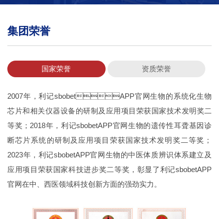
集团荣誉
国家荣誉
资质荣誉
2007年，利记sbobetAPP官网生物的系统化生物
芯片和相关仪器设备的研制及应用项目荣获国家技术发明奖二
等奖；2018年，利记sbobetAPP官网生物的遗传性耳聋基因诊
断芯片系统的研制及应用项目荣获国家技术发明奖二等奖；
2023年，利记sbobetAPP官网生物的中医体质辨识体系建立及
应用项目荣获国家科技进步奖二等奖，彰显了利记sbobetAPP
官网在中、西医领域科技创新方面的强劲实力。