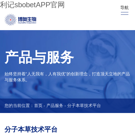
利记sbobetAPP官网
导航
产品与服务
始终坚持着“人无我有，人有我优”的创新理念，打造顶天立地的产品
与服务体系。
您的当前位置：
首页
-
产品服务
-
分子本草技术平台
分子本草技术平台