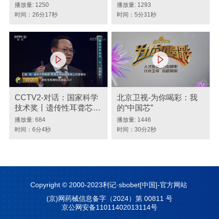
成新冠病毒核酸检测芯片
播放量: 1293
播放量: 1250
实验室”获奖
时间：5分31秒
时间：26分17秒
CCTV2-对话：国家科学
北京卫视-为你喝彩：我
技术奖丨遗传性耳聋芯片
的“中国芯”
里的大乾坤
播放量: 684
播放量: 1446
时间：6分4秒
时间：30分2秒
Copyright © 2000-2023利记·sbobet[中国]-官方网站 
(京)网药械信息备字（2024）第 00811 号
京公网安备11011402013114号