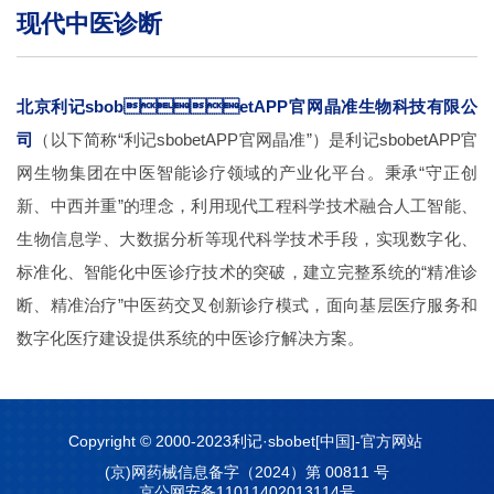
现代中医诊断
北京利记sbobetAPP官网晶准生物科技有限公
司
（以下简称“利记sbobetAPP官网晶准”）是利记sbobetAPP官
网生物集团在中医智能诊疗领域的产业化平台。秉承“守正创
新、中西并重”的理念，利用现代工程科学技术融合人工智能、
生物信息学、大数据分析等现代科学技术手段，实现数字化、
标准化、智能化中医诊疗技术的突破，建立完整系统的“精准诊
断、精准治疗”中医药交叉创新诊疗模式，面向基层医疗服务和
数字化医疗建设提供系统的中医诊疗解决方案。
Copyright © 2000-2023利记·sbobet[中国]-官方网站 
(京)网药械信息备字（2024）第 00811 号
京公网安备11011402013114号